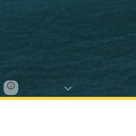
Situé sur la côte nord-est de la Crète, le site
majeur de Sissi, proche du célèbre palais de
Malia, offre un témoignage rare et précieux