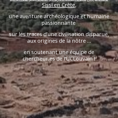
Sissi en Crète
,
une aventure archéologique et humaine
passionnante
sur les traces d’une civilisation disparue,
aux origines de la nôtre …
en soutenant une équipe de
chercheur.es de l’UCLouvain !